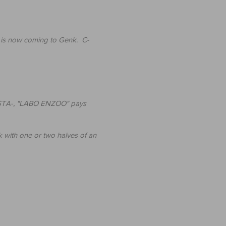
ri is now coming to Genk. C-
ISTA-, "LABO ENZOO" pays
k with one or two halves of an