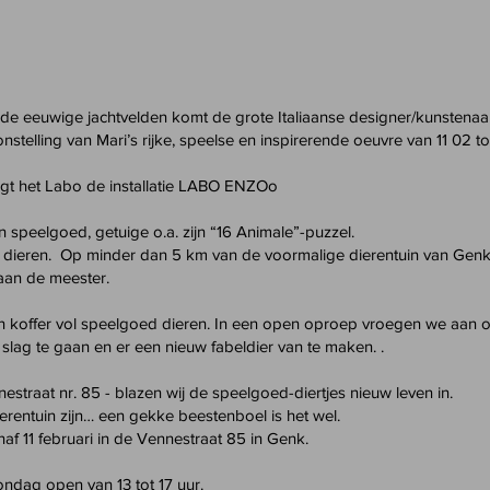
 de eeuwige jachtvelden komt de grote Italiaanse designer/kunstena
nstelling van Mari’s rijke, speelse en inspirerende oeuvre van 11 02 
gt het Labo de installatie LABO ENZOo
n speelgoed, getuige o.a. zijn “16 Animale”-puzzel.
 dieren. Op minder dan 5 km van de voormalige dierentuin van Gen
aan de meester.
n koffer vol speelgoed dieren. In een open oproep vroegen we aan 
 slag te gaan en er een nieuw fabeldier van te maken. .
straat nr. 85 - blazen wij de speelgoed-diertjes nieuw leven in.
ierentuin zijn… een gekke beestenboel is het wel.
af 11 februari in de Vennestraat 85 in Genk.
ndag open van 13 tot 17 uur.