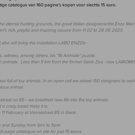
tige catalogus van 160
pagina's
kopen voor slechts 15 euro.
 the eternal hunting grounds, the great Italian designer/artist Enzo Ma
ri's rich, playful and inspiring oeuvre from 11 02 to 28 05 2023.
 Labo will bring the installation LABO ENZOo
, witness, among others, his "16 Animale" puzzle.
th animals. Less than 5 km from the former Genk Zoo -now LABIOM
ase full of toy animals. In an open call we asked 150 designers to wor
ulous animal.
traat no 85 - we breathed new life into the toy animals.
t a crazy beast mess it is.
m 11 February at Vennestraat 85 in Genk.
y and Sunday from 1pm to 5pm.
0-page catalogue on site for just 15 euros