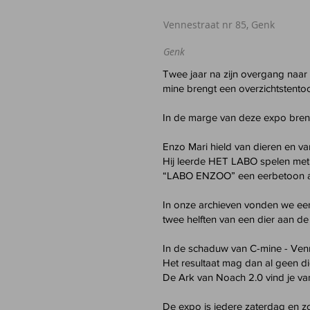
Vennestraat nr 85, Genk
Genk
Twee jaar na zijn overgang naar
mine brengt een overzichtstentoo
In de marge van deze expo bren
Enzo Mari hield van dieren en va
Hij leerde HET LABO spelen met
“LABO ENZOO” een eerbetoon 
In onze archieven vonden we ee
twee helften van een dier aan de
In de schaduw van C-mine - Venne
Het resultaat mag dan al geen d
De Ark van Noach 2.0 vind je van
De expo is iedere
zaterdag
en zo